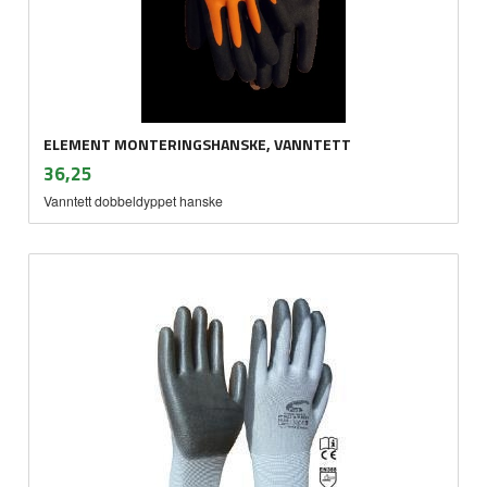
ELEMENT MONTERINGSHANSKE, VANNTETT
inkl.
Pris
36,25
mva.
Vanntett dobbeldyppet hanske