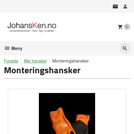
Gå
til
innholdet
0
Meny
Forside
Alle hansker
Monteringshansker
Monteringshansker