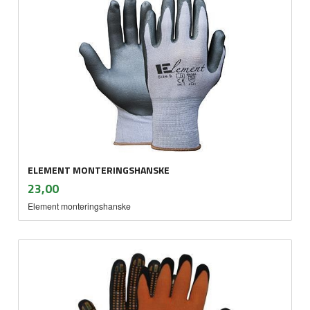
ELEMENT MONTERINGSHANSKE
inkl.
Pris
23,00
mva.
Element monteringshanske