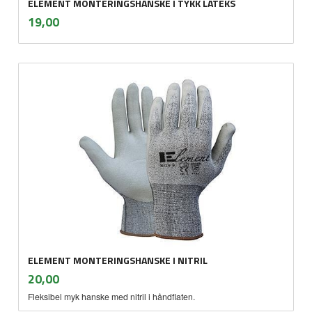
ELEMENT MONTERINGSHANSKE I TYKK LATEKS
inkl.
Pris
19,00
mva.
ELEMENT MONTERINGSHANSKE I NITRIL
inkl.
Pris
20,00
mva.
Fleksibel myk hanske med nitril i håndflaten.