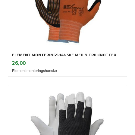
ELEMENT MONTERINGSHANSKE MED NITRILKNOTTER
inkl.
Pris
26,00
mva.
Element monteringshanske