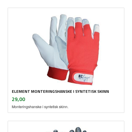
ELEMENT MONTERINGSHANSKE I SYNTETISK SKINN
inkl.
Pris
29,00
mva.
Monteringshanske i syntetisk skinn.