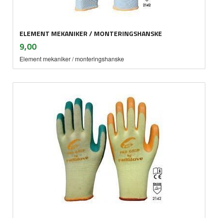
ELEMENT MEKANIKER / MONTERINGSHANSKE
inkl.
Pris
9,00
mva.
Element mekaniker / monteringshanske