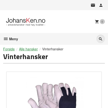
Gå
til
innholdet
0
Meny
Forside
Alle hansker
Vinterhansker
Vinterhansker