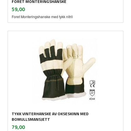
FORET MONTERINGSHANSKE
inkl.
Pris
59,00
mva.
Foret Monteringshanske med tykk nitril
TYKK VINTERHANSKE AV OKSESKINN MED
BOMULLSMANSJETT
inkl.
Pris
79,00
mva.