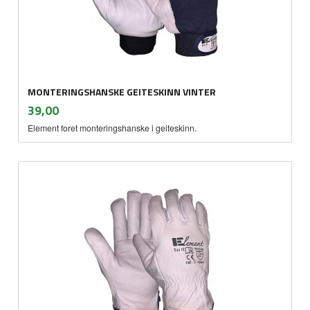
MONTERINGSHANSKE GEITESKINN VINTER
inkl.
Pris
39,00
mva.
Element foret monteringshanske i geiteskinn.