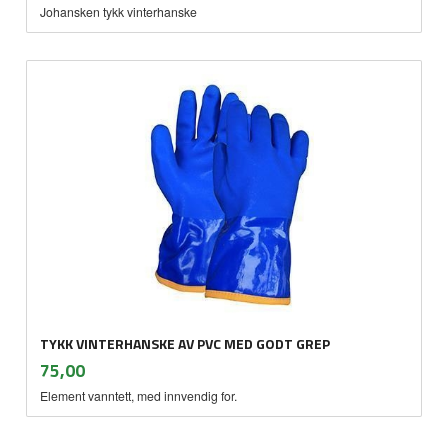
Johansken tykk vinterhanske
TYKK VINTERHANSKE AV PVC MED GODT GREP
inkl.
Pris
75,00
mva.
Element vanntett, med innvendig for.