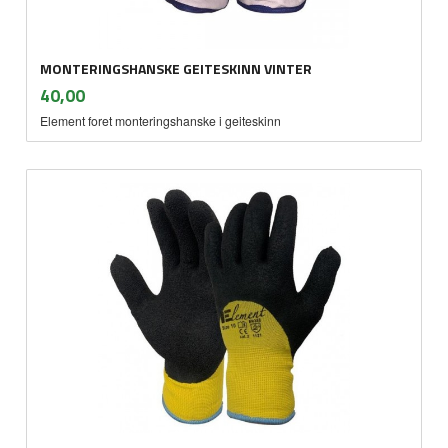
MONTERINGSHANSKE GEITESKINN VINTER
inkl.
Pris
40,00
mva.
Element foret monteringshanske i geiteskinn